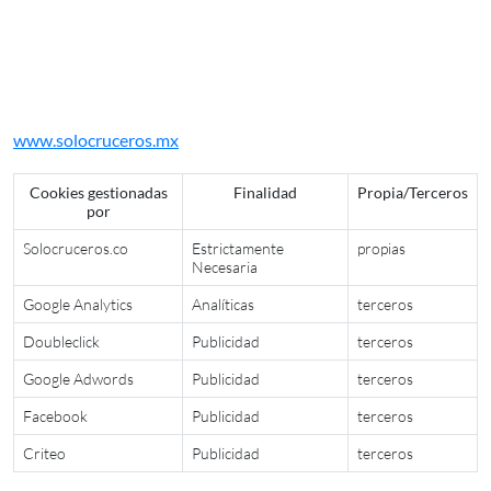
posteriormente publicidad relacionada con la búsqueda que
hayas realizado, desarrollar un control de nuestros anuncios
en relación, por ejemplo, con el número de veces que son
Pago
Cruceros al
vistos, donde aparecen, a qué hora se ven, etc.
seguro
mejor precio
Relacion de cookies utilizadas en el dominio
www.solocruceros.mx
Asistencia total
Cookies gestionadas
Finalidad
Propia/Terceros
por
pre-durante-post crucero
Solocruceros.co
Estrictamente
propias
Necesaria
Google Analytics
Analíticas
terceros
Doubleclick
Publicidad
terceros
Google Adwords
Publicidad
terceros
Facebook
Publicidad
terceros
Criteo
Publicidad
terceros
Newsletter