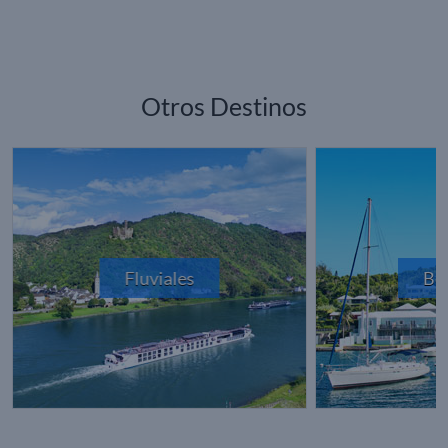
Otros Destinos
Fluviales
Be