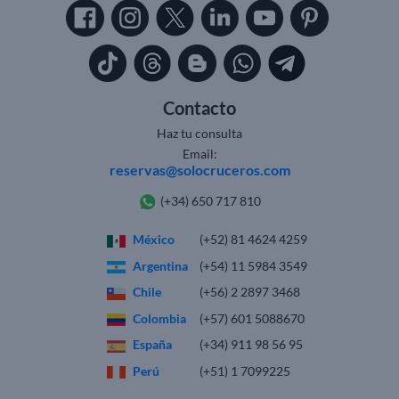
Contacto
Haz tu consulta
Email:
reservas@solocruceros.com
(+34) 650 717 810
México
(+52) 81 4624 4259
Argentina
(+54) 11 5984 3549
Chile
(+56) 2 2897 3468
Colombia
(+57) 601 5088670
España
(+34) 911 98 56 95
Perú
(+51) 1 7099225