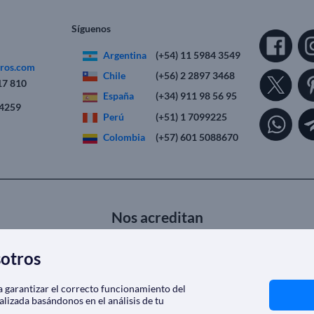
Síguenos
Argentina
(+54) 11 5984 3549
eros.com
Chile
(+56) 2 2897 3468
17 810
España
(+34) 911 98 56 95
 4259
Perú
(+51) 1 7099225
Colombia
(+57) 601 5088670
Nos acreditan
sotros
ra garantizar el correcto funcionamiento del
alizada basándonos en el análisis de tu