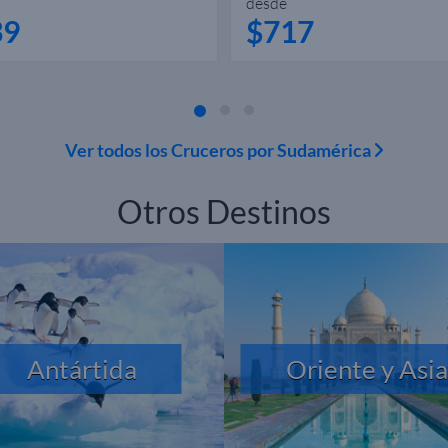
desde
39
$717
Ver todos los Cruceros por Sudamérica
Otros Destinos
Antártida
Oriente y Asia