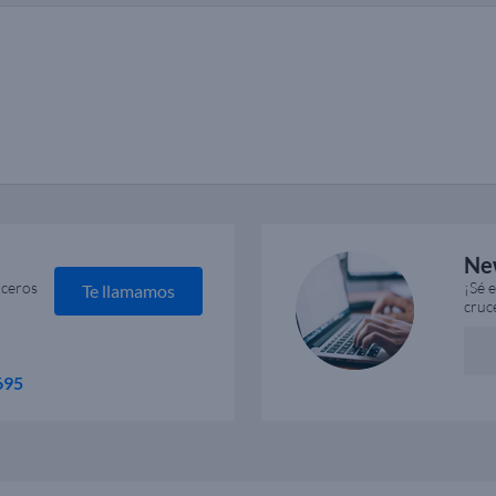
Ne
uceros
¡Sé 
Te llamamos
cruc
695