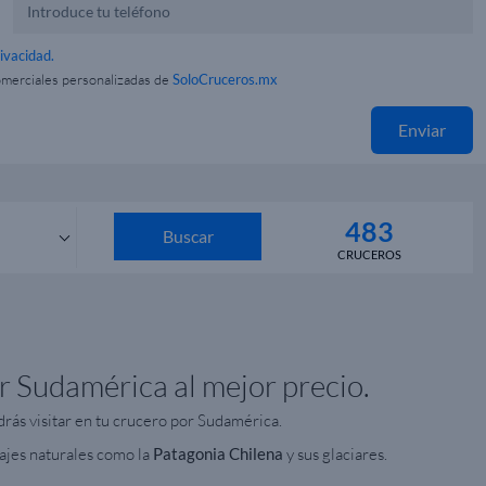
rivacidad.
omerciales personalizadas de
SoloCruceros.mx
Enviar
483
Buscar
CRUCEROS
s
r Sudamérica al mejor precio.
rás visitar en tu crucero por Sudamérica.
sajes naturales como la
Patagonia
Chilena
y sus glaciares.