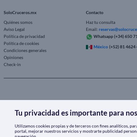
SoloCruceros.mx
Contacto
Quiénes somos
Haz tu consulta
Aviso Legal
Email:
reservas@solocruc
Política de privacidad
Whatsapp
(+34) 650 7
Política de cookies
México
(+52) 81 4624
Condiciones generales
Opiniones
Check-in
Tu privacidad es importante para no
Utilizamos cookies propias y de terceros con fines analíticos, pa
portal, mejorar nuestros servicios y mostrarte publicidad person
navegación.