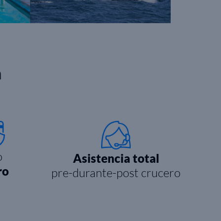
n
o
Asistencia total
ro
pre-durante-post crucero