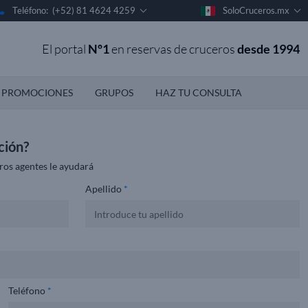
Teléfono: (+52) 81 4624 4259
SoloCruceros.mx
El portal
Nº1
en reservas de cruceros
desde 1994
PROMOCIONES
GRUPOS
HAZ TU CONSULTA
ción?
ros agentes le ayudará
Apellido
*
Teléfono
*