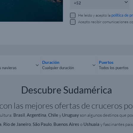
He leído y acepto la
política de p
Acepto recibir comunicaciones c
Duración
Puertos
s navieras
Cualquier duración
Todos los puertos
las navieras
Cualquier duración
Todos los puerto
Descubre Sudamérica
con las mejores ofertas de cruceros po
cultura:
Brasil
,
Argentina
,
Chile
y
Uruguay
son algunos destinos que pod
a
,
Rio
de
Janeiro
,
São Paulo
,
Buenos
Aires
o
Ushuaia
y fascinantes pai