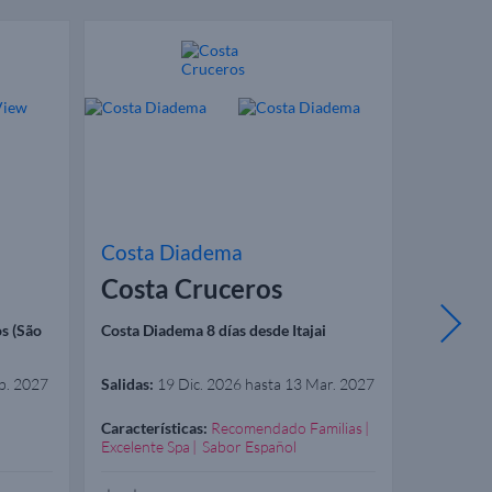
Costa Diadema
Costa 
Costa Cruceros
Costa
s (São
Costa Diadema 8 días desde Itajai
Costa Dia
Paulo)
b. 2027
Salidas:
19 Dic. 2026 hasta 13 Mar. 2027
Salidas:
20
Características:
Recomendado Familias
Caracterís
Excelente Spa
Sabor Español
Recomend