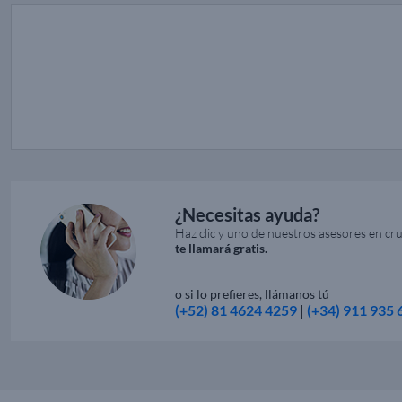
¿Necesitas ayuda?
Haz clic y uno de nuestros asesores en cr
te llamará gratis.
o si lo prefieres, llámanos tú
(+52) 81 4624 4259
|
(+34) 911 935 