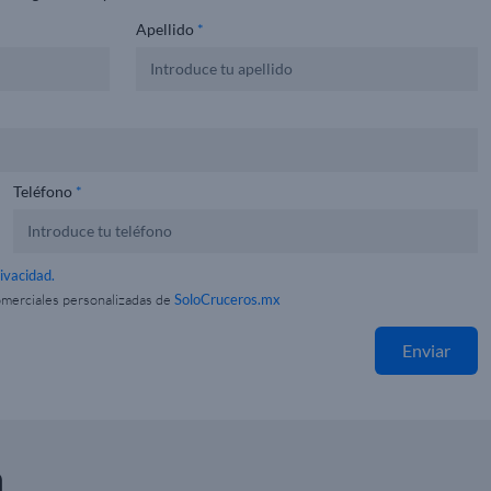
Apellido
*
Teléfono
*
rivacidad.
omerciales personalizadas de
SoloCruceros.mx
Enviar
n