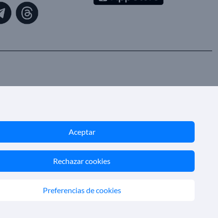
Aceptar
Rechazar cookies
Preferencias de cookies
ón GC 001818
© 2026 SoloCruceros.mx
418605
Reservados todos los derechos.