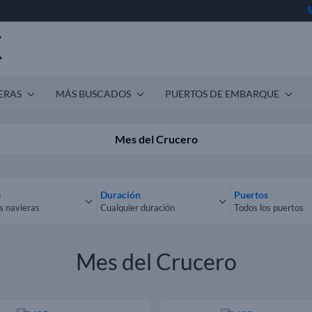
ERAS
MÁS BUSCADOS
PUERTOS DE EMBARQUE
Mes del Crucero
a
Duración
Puertos
s navieras
Cualquier duración
Todos los puertos
las navieras
Cualquier duración
Todos los puert
Mes del Crucero