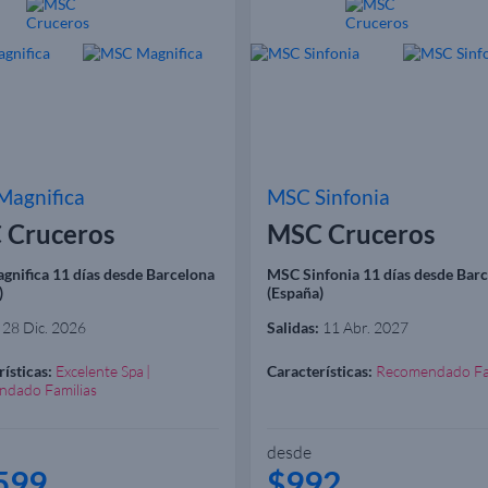
agnifica
MSC Sinfonia
 Cruceros
MSC Cruceros
nifica 11 días desde Barcelona
MSC Sinfonia 11 días desde Bar
)
(España)
28 Dic. 2026
Salidas:
11 Abr. 2027
ísticas:
Excelente Spa
Características:
Recomendado Fa
dado Familias
desde
599
$992