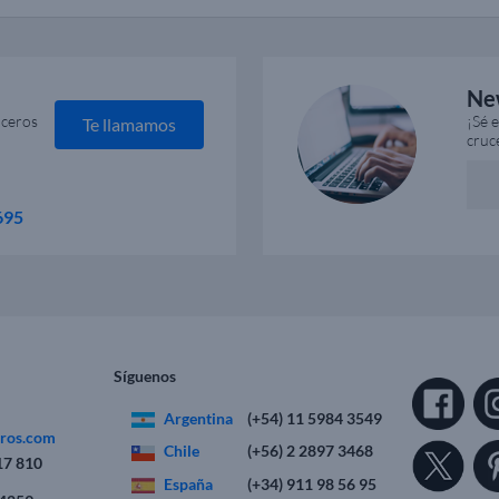
Ne
uceros
¡Sé 
Te llamamos
cruc
695
Síguenos
Argentina
(+54) 11 5984 3549
eros.com
Chile
(+56) 2 2897 3468
17 810
España
(+34) 911 98 56 95