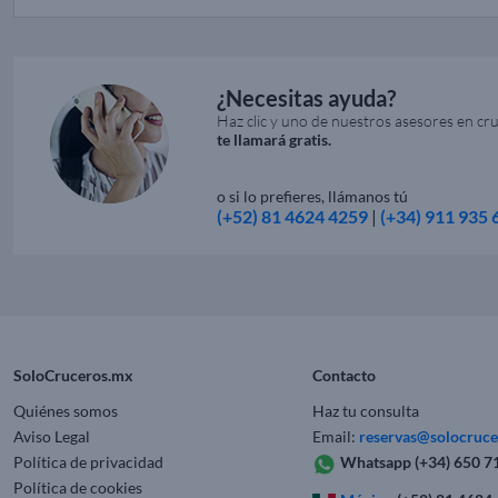
¿Necesitas ayuda?
Haz clic y uno de nuestros asesores en cr
te llamará gratis.
o si lo prefieres, llámanos tú
(+52) 81 4624 4259
|
(+34) 911 935 
SoloCruceros.mx
Contacto
Quiénes somos
Haz tu consulta
Aviso Legal
Email:
reservas@solocruc
Política de privacidad
Whatsapp
(+34) 650 7
Política de cookies