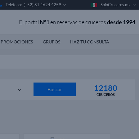
Teléfono: (+52) 81 4624 4259
SoloCruceros.mx
El portal
Nº1
en reservas de cruceros
desde 1994
PROMOCIONES
GRUPOS
HAZ TU CONSULTA
12180
Buscar
CRUCEROS
os