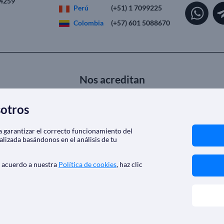
 4259
Perú
(+51) 1 7099225
Colombia
(+57) 601 5088670
Nos acreditan
sotros
ra garantizar el correcto funcionamiento del
alizada basándonos en el análisis de tu
e acuerdo a nuestra
Política de cookies
, haz clic
SoloCruceros.mx - Agencia de viajes online con número de autorizaci
Marca registrada de Aethalia Viajes y Cruceros S.L. C.I.F. B60