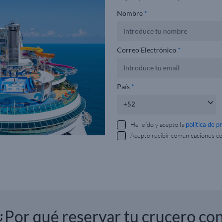
Nombre
*
Correo Electrónico
*
País
*
He leído y acepto la
política de p
Acepto recibir comunicaciones c
¿Por qué reservar tu crucero co