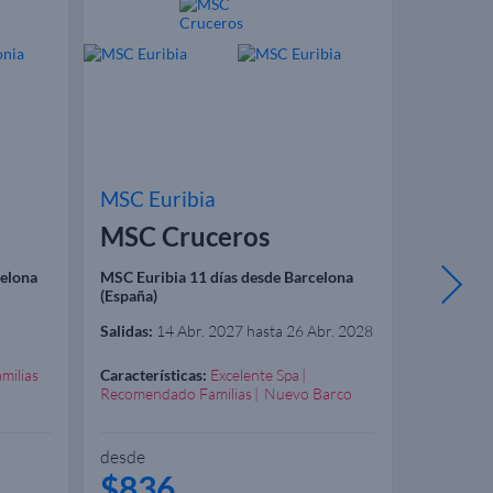
MSC Euribia
MSC Eu
MSC Cruceros
MSC 
celona
MSC Euribia 11 días desde Barcelona
MSC Eurib
(España)
(España)
Salidas:
14 Abr. 2027 hasta 26 Abr. 2028
Salidas:
14
milias
Características:
Excelente Spa
Caracterís
Recomendado Familias
Nuevo Barco
Recomenda
desde
desde
$836
$91