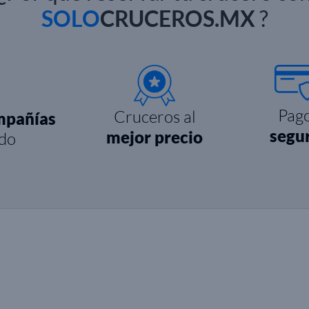
SOLO
CRUCEROS.MX
?
Pag
Cruceros al
mpañías
segu
mejor precio
do