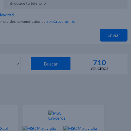
rivacidad.
omerciales personalizadas de
SoloCruceros.mx
Enviar
710
Buscar
CRUCEROS
s