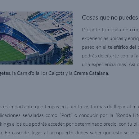
Cosas que no puedes 
Durante tu escala de cruc
experiencias únicas y enri
paseo en el
teleférico del
podrás deleitarte con la f
una experiencia más. Así 
getes,
la
Carn d’olla
, los
Calçots
y la
Crema Catalana
.
a
es importante que tengas en cuenta las formas de llegar al mue
ndicaciones señaladas como “Port” o conducir por la “Ronda Lit
rkings a los que podrás acceder, por determinado precio, con tu bil
io. En caso de llegar al aeropuerto debes saber que este se enc