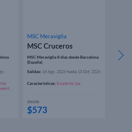
MSC Meraviglia
Legend 
MSC Cruceros
Royal
elona
MSC Meraviglia 8 días desde Barcelona
Legend of 
(España)
Barcelona
go.
Salidas:
18 Ago. 2026 hasta 13 Oct. 2026
Salidas:
30
ente
Características:
Excelente Spa
Caracterís
celente
Incluido
Garantiza
desde
desde
$573
$1.6