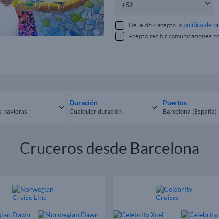
He leído y acepto la
política de p
Acepto recibir comunicaciones c
Duración
Puertos
s navieras
Cualquier duración
Barcelona (España)
las navieras
Cualquier duración
Todos los puerto
Cruceros desde Barcelona