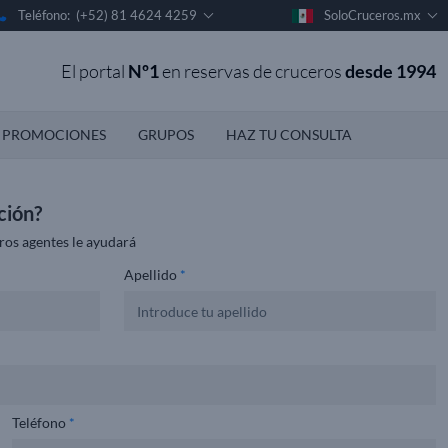
Teléfono: (+52) 81 4624 4259
SoloCruceros.mx
El portal
Nº1
en reservas de cruceros
desde 1994
PROMOCIONES
GRUPOS
HAZ TU CONSULTA
ción?
ros agentes le ayudará
Apellido
*
Teléfono
*