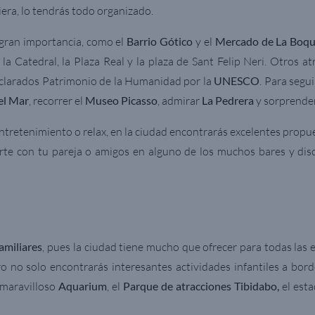
iera, lo tendrás todo organizado.
 gran importancia, como el
Barrio Gótico
y el
Mercado de La Boqu
la Catedral, la Plaza Real y la plaza de Sant Felip Neri. Otros a
eclarados Patrimonio de la Humanidad por la
UNESCO
. Para segu
el Mar
, recorrer el
Museo Picasso
, admirar
La Pedrera
y sorprende
ntretenimiento o relax, en la ciudad encontrarás excelentes propue
jarte con tu pareja o amigos en alguno de los muchos bares y dis
amiliares
, pues la ciudad tiene mucho que ofrecer para todas las 
o no solo encontrarás interesantes actividades infantiles a bord
 maravilloso
Aquarium
, el
Parque de atracciones Tibidabo,
el esta