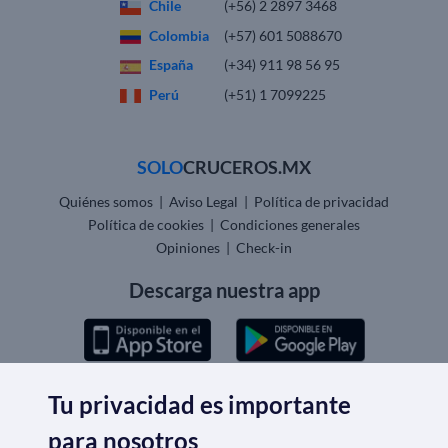
Chile
(+56) 2 2897 3468
Colombia
(+57) 601 5088670
España
(+34) 911 98 56 95
Perú
(+51) 1 7099225
SOLO
CRUCEROS.MX
Quiénes somos
|
Aviso Legal
|
Política de privacidad
Política de cookies
|
Condiciones generales
Opiniones
|
Check-in
Descarga nuestra app
Tu privacidad es importante
Nos acreditan
para nosotros