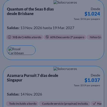
Quantum of the Seas 8 días
Desde
$1.024
desde Brisbane
Tasas: $156 por pasajero
Salidas:
13 Nov. 2026 hasta 19 Mar. 2027
50$ de Crédito a bordo
60% Descuento 2º pasajero
Niños Gratis
Azamara Pursuit 7 días desde
Desde
$1.037
Singapur
Tasas: $319 por pasajero
Salidas:
14 Nov. 2026
Todo incluido a bordo
Cuota de servicio (propinas) incluida.
Hasta 1