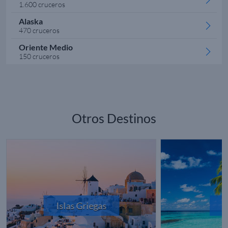
1.600 cruceros
Alaska
470 cruceros
Oriente Medio
150 cruceros
Otros Destinos
Islas Griegas
C