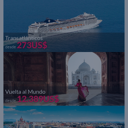
Transatlánticos
273US$
desde
Vuelta al Mundo
12.389US$
desde