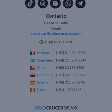
Contacto
Haz tu consulta
Email:
reservas@solocruceros.com
(+34) 650 717 810
México
(+52) 81 4624 4259
Argentina
(+54) 11 5984 3549
Chile
(+56) 2 2897 3468
Colombia
(+57) 601 5088670
España
(+34) 911 98 56 95
Perú
(+51) 1 7099225
SOLO
CRUCEROS.MX