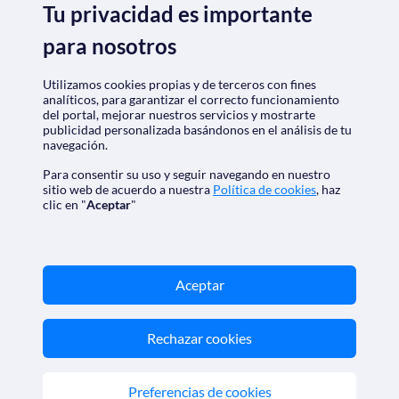
Marca registrada de Aethalia Viajes y Cruceros S.L. C.I.F.
Tu privacidad es importante
B60418605
© 2026 SoloCruceros.mx
para nosotros
Reservados todos los derechos.
SoloCruceros.mx - Agencia de viajes online con número de
autorización GC 001818
Utilizamos cookies propias y de terceros con fines
Marca registrada de Aethalia Viajes y Cruceros S.L. C.I.F.
analíticos, para garantizar el correcto funcionamiento
B60418605
del portal, mejorar nuestros servicios y mostrarte
©2026 SoloCruceros.mx
publicidad personalizada basándonos en el análisis de tu
Reservados todos los derechos.
navegación.
Para consentir su uso y seguir navegando en nuestro
sitio web de acuerdo a nuestra
Política de cookies
, haz
clic en "
Aceptar
"
Aceptar
Rechazar cookies
Preferencias de cookies