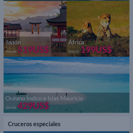
Japón
África
519US$
199US$
desde
desde
Océano Índico e Islas Mauricio
429US$
desde
Cruceros especiales