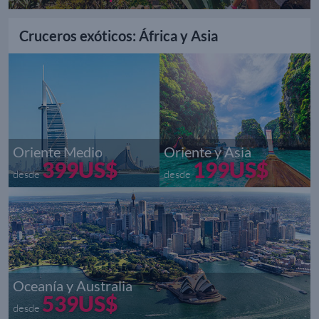
Cruceros exóticos: África y Asia
Oriente Medio
Oriente y Asia
399US$
199US$
desde
desde
Oceanía y Australia
539US$
desde