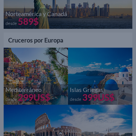
Norteamérica y Canadá
589$
desde
Cruceros por Europa
Mediterráneo
Islas Griegas
299US$
399US$
desde
desde