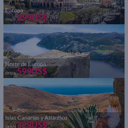
Europa
299US$
desde
Norte de Europa
599US$
desde
Islas Canarias y Atlántico
329US$
desde