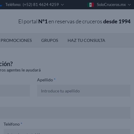
Teléfono: (+52) 81 4624 4259
SoloCruceros.mx
El portal
Nº1
en reservas de cruceros
desde 1994
PROMOCIONES
GRUPOS
HAZ TU CONSULTA
ción?
ros agentes le ayudará
Apellido
*
Teléfono
*