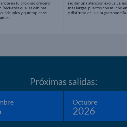
marote en tu próximo crucero
recibir una atención exclusiva, es
r. Recuerda que las cabinas
más largas, puertos con mucho e
, cuádruples y quíntuples se
y disfrutar de la alta gastronomía.
antes.
Próximas salidas:
mbre
Octubre
6
2026