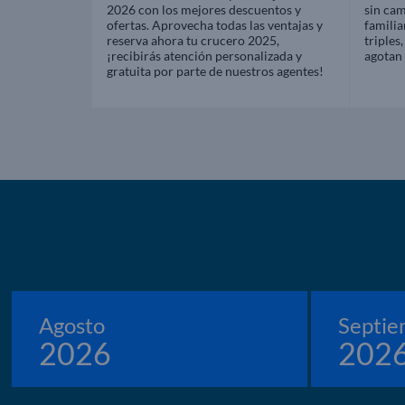
2026 con los mejores descuentos y
sin ca
ofertas. Aprovecha todas las ventajas y
familia
reserva ahora tu crucero 2025,
triples
¡recibirás atención personalizada y
agotan 
gratuita por parte de nuestros agentes!
Agosto
Septie
2026
202