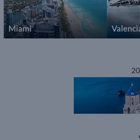
Miami
Valenci
20