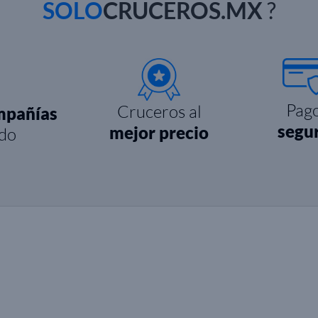
SOLO
CRUCEROS.MX
?
Pag
Cruceros al
mpañías
segu
mejor precio
do