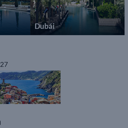
Dubái
27
n