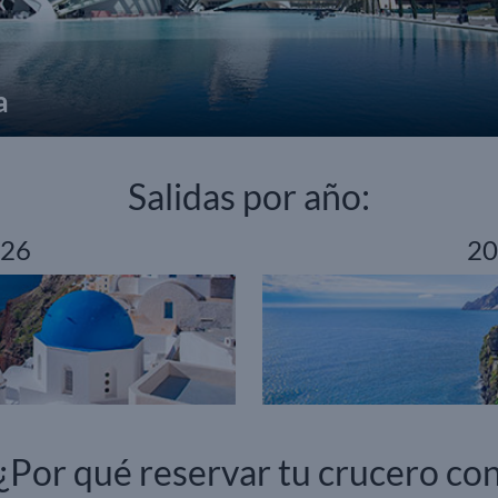
a
Salidas por año:
26
20
¿Por qué reservar tu crucero co