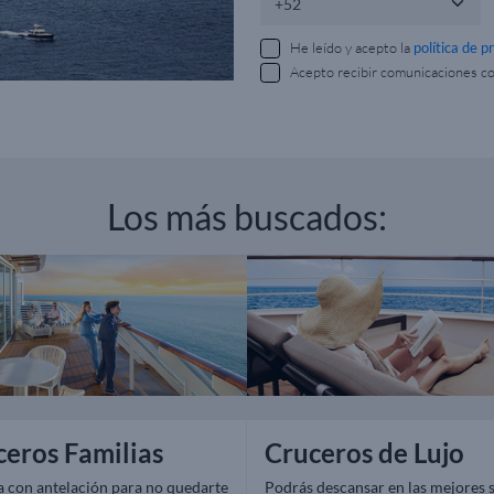
He leído y acepto la
política de p
Acepto recibir comunicaciones c
Los más buscados:
ceros Familias
Cruceros de Lujo
a con antelación para no quedarte
Podrás descansar en las mejores s