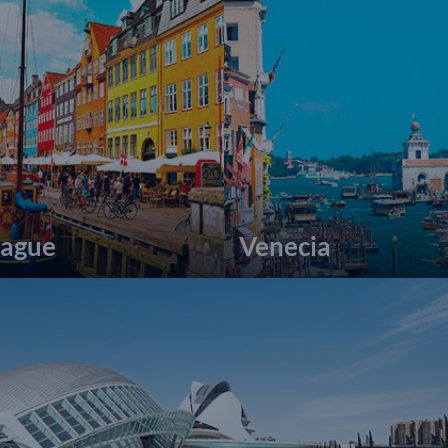
ague
Venecia