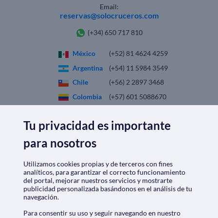
Email:
reservas@solocruceros.com
(+34) 650 717 810
México
(+52) 81 4624 4259
Argentina
(+54) 11 5984 3549
Chile
(+56) 2 2897 3468
Colombia
(+57) 601 5088670
España
(+34) 911 98 56 95
Tu privacidad es importante
Perú
(+51) 1 7099225
para nosotros
SOLO
CRUCEROS.MX
Utilizamos cookies propias y de terceros con fines
analíticos, para garantizar el correcto funcionamiento
Quiénes somos
|
Aviso Legal
|
Política de privacidad
del portal, mejorar nuestros servicios y mostrarte
publicidad personalizada basándonos en el análisis de tu
Política de cookies
|
Condiciones generales
navegación.
Opiniones
|
Check-in
Para consentir su uso y seguir navegando en nuestro