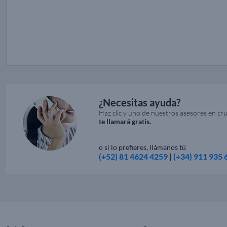
¿Necesitas ayuda?
Haz clic y uno de nuestros asesores en cr
te llamará gratis.
o si lo prefieres, llámanos tú
(+52) 81 4624 4259
|
(+34) 911 935 