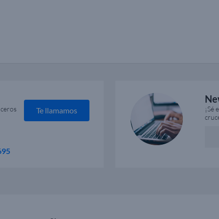
Ne
uceros
¡Sé 
Te llamamos
cruc
695