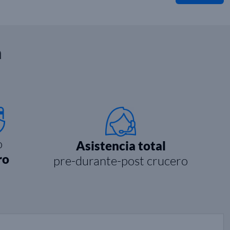
n
o
Asistencia total
ro
pre-durante-post crucero