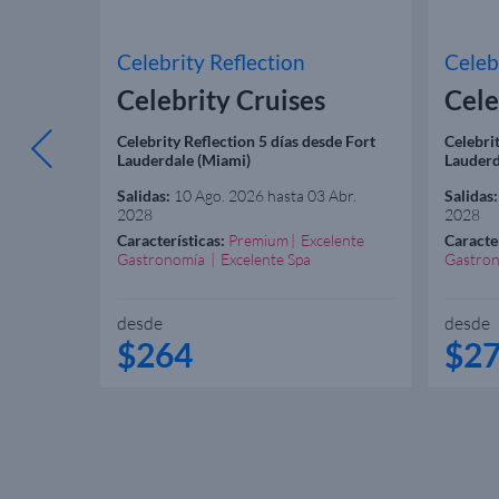
Celebrity Reflection
Celeb
Celebrity Cruises
Cele
 Ángeles
Celebrity Reflection 5 días desde Fort
Celebrit
Lauderdale (Miami)
Lauderd
Salidas:
10 Ago. 2026 hasta 03 Abr.
Salidas:
2028
2028
elente
Características:
Premium
Excelente
Caracter
Gastronomía
Excelente Spa
Gastro
desde
desde
$264
$2