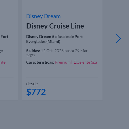
Disney Dream
Celebri
Disney Cruise Line
Celeb
 Fort
Disney Dream 5 días desde Port
Celebrity 
Everglades (Miami)
Lauderdal
go.
Salidas:
12 Oct. 2026 hasta 29 Mar.
Salidas:
07
2027
2028
nte
Características:
Premium
Excelente Spa
Caracterís
Gastrono
desde
desde
$772
$22