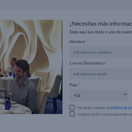
¿Necesitas más informac
Deje aquí sus datos y uno de nuest
Nombre
*
Correo Electrónico
*
País
*
He leído y acepto la
política de p
Acepto recibir comunicaciones c