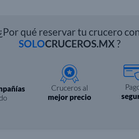
¿Por qué reservar tu crucero co
SOLO
CRUCEROS.MX
?
Pag
Cruceros al
mpañías
segu
mejor precio
do