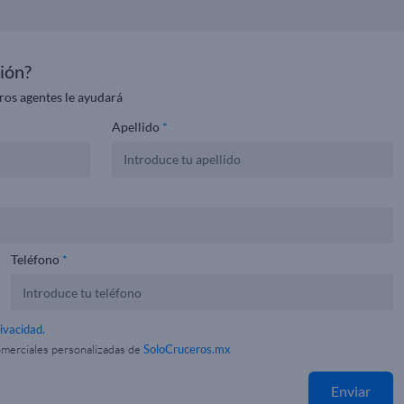
ión?
ros agentes le ayudará
Apellido
*
Teléfono
*
rivacidad.
omerciales personalizadas de
SoloCruceros.mx
Enviar