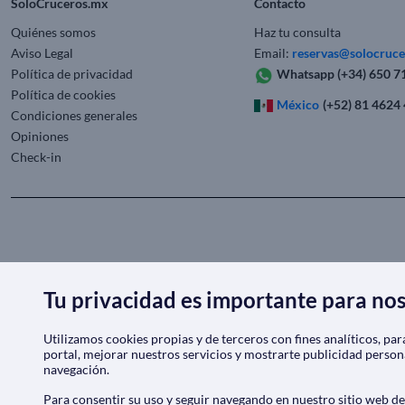
SoloCruceros.mx
Contacto
Quiénes somos
Haz tu consulta
Aviso Legal
Email:
reservas@solocruc
Política de privacidad
Whatsapp
(+34) 650 7
Política de cookies
México
(+52) 81 4624
Condiciones generales
Opiniones
Check-in
Tu privacidad es importante para no
Utilizamos cookies propias y de terceros con fines analíticos, pa
portal, mejorar nuestros servicios y mostrarte publicidad person
navegación.
Para consentir su uso y seguir navegando en nuestro sitio web d