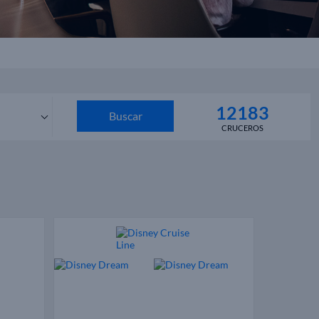
12183
Buscar
CRUCEROS
os