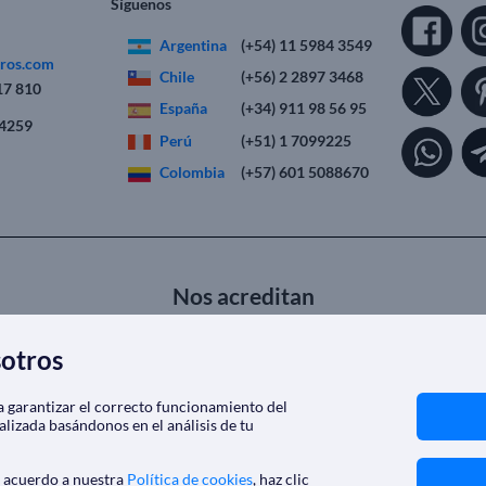
Síguenos
Argentina
(+54) 11 5984 3549
eros.com
Chile
(+56) 2 2897 3468
17 810
España
(+34) 911 98 56 95
 4259
Perú
(+51) 1 7099225
Colombia
(+57) 601 5088670
Nos acreditan
sotros
ra garantizar el correcto funcionamiento del
alizada basándonos en el análisis de tu
e acuerdo a nuestra
Política de cookies
, haz clic