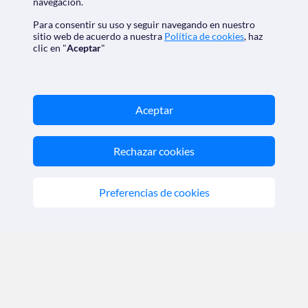
navegación.
Política de cookies
|
Condiciones generales
Opiniones
|
Check-in
Para consentir su uso y seguir navegando en nuestro
sitio web de acuerdo a nuestra
Política de cookies
, haz
clic en "
Aceptar
"
Descarga nuestra app
Aceptar
Nos acreditan
Rechazar cookies
Preferencias de cookies
SoloCruceros.mx - Agencia de viajes online con número de
autorización GC 001818
Marca registrada de Aethalia Viajes y Cruceros S.L. C.I.F.
B60418605