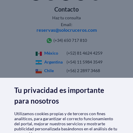
Contacto
Haz tu consulta
Email:
reservas@solocruceros.com
(+34) 650 717 810
México
(+52) 81 4624 4259
Argentina
(+54) 11 5984 3549
Chile
(+56) 2 2897 3468
Colombia
(+57) 601 5088670
España
(+34) 911 98 56 95
Tu privacidad es importante
Perú
(+51) 1 7099225
para nosotros
Utilizamos cookies propias y de terceros con fines
SOLO
CRUCEROS.MX
analíticos, para garantizar el correcto funcionamiento
del portal, mejorar nuestros servicios y mostrarte
publicidad personalizada basándonos en el análisis de tu
Quiénes somos
|
Aviso Legal
|
Política de privacidad