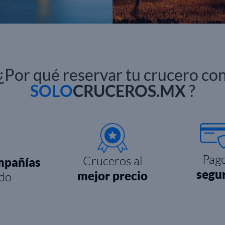
¿Por qué reservar tu crucero co
SOLO
CRUCEROS.MX
?
Pag
Cruceros al
mpañías
segu
mejor precio
do