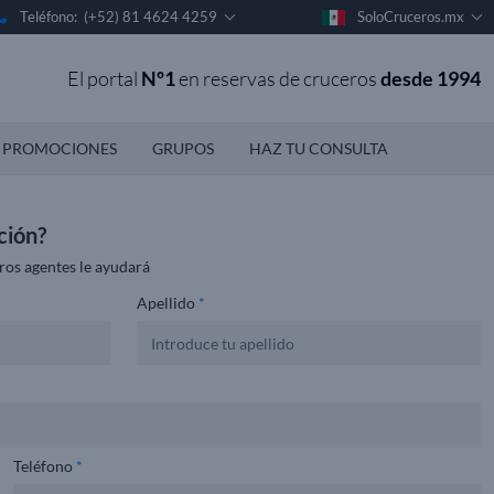
Teléfono: (+52) 81 4624 4259
SoloCruceros.mx
El portal
Nº1
en reservas de cruceros
desde 1994
PROMOCIONES
GRUPOS
HAZ TU CONSULTA
ción?
ros agentes le ayudará
Apellido
*
Teléfono
*