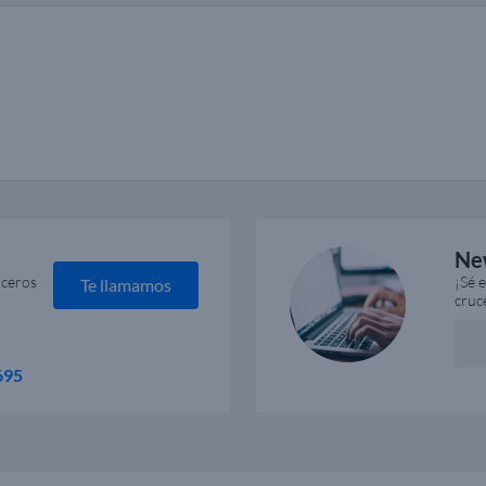
Ne
uceros
¡Sé 
Te llamamos
cruc
695