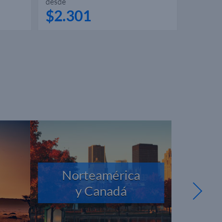
desde
desde
$2.301
$1.0
Norteamérica
y Canadá