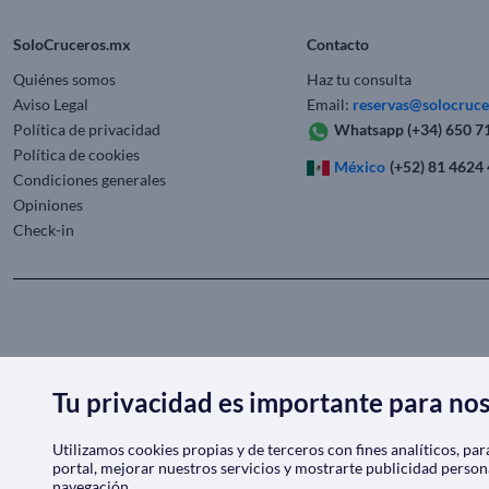
SoloCruceros.mx
Contacto
Quiénes somos
Haz tu consulta
Aviso Legal
Email:
reservas@solocruc
Política de privacidad
Whatsapp
(+34) 650 7
Política de cookies
México
(+52) 81 4624
Condiciones generales
Opiniones
Check-in
Tu privacidad es importante para no
Utilizamos cookies propias y de terceros con fines analíticos, pa
portal, mejorar nuestros servicios y mostrarte publicidad person
navegación.