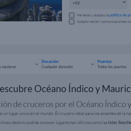
He leído y acepto la
política de p
Acepto recibir comunicaciones c
Duración
Puertos
s navieras
Cualquier duración
Todos los puertos
las navieras
Cualquier duración
Todos los puerto
escubre Océano Índico y Mauric
ión de cruceros por el Océano Índico y
 un lugar único en el mundo. El crucero ideal para los amantes de la na
lloso destino podrás conocer lugares tan idílicos como las
Islas Seyche