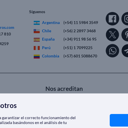
Síguenos
Argentina
(+54) 11 5984 3549
eros.com
Chile
(+56) 2 2897 3468
17 810
España
(+34) 911 98 56 95
 4259
Perú
(+51) 1 7099225
Colombia
(+57) 601 5088670
Nos acreditan
sotros
ra garantizar el correcto funcionamiento del
alizada basándonos en el análisis de tu