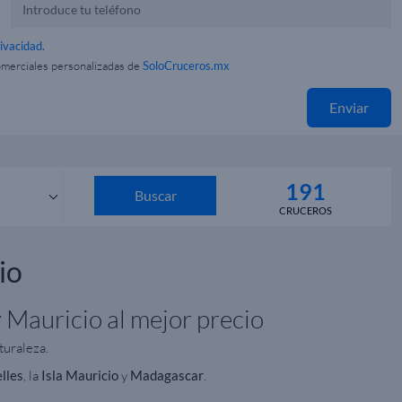
rivacidad.
omerciales personalizadas de
SoloCruceros.mx
Enviar
191
Buscar
CRUCEROS
s
io
 Mauricio al mejor precio
turaleza.
lles
, la
Isla Mauricio
y
Madagascar
.