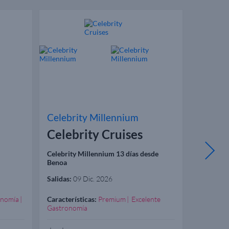
Celebrity Millennium
Celebr
Celebrity Cruises
Celeb
Celebrity Millennium 13 días desde
Celebrity
Benoa
Benoa
Salidas:
09 Dic. 2026
Salidas:
02
onomía
Características:
Premium
Excelente
Caracterís
Gastronomía
Gastrono