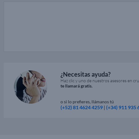
¿Necesitas ayuda?
Haz clic y uno de nuestros asesores en cr
te llamará gratis.
o si lo prefieres, llámanos tú
(+52) 81 4624 4259
|
(+34) 911 935 