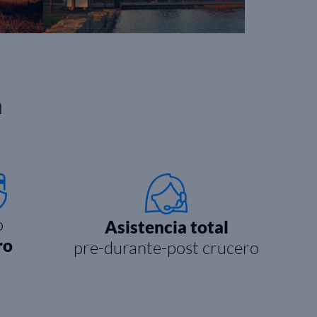
n
o
Asistencia total
ro
pre-durante-post crucero