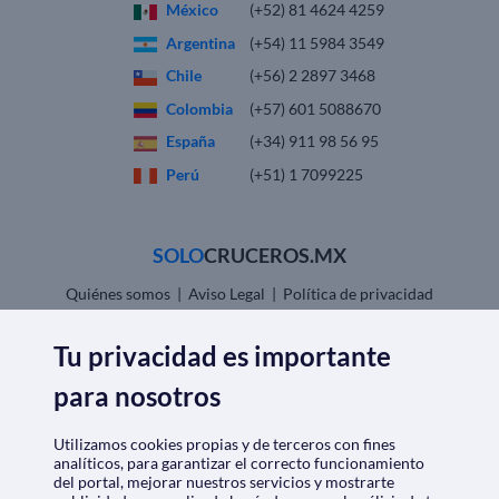
México
(+52) 81 4624 4259
Argentina
(+54) 11 5984 3549
Chile
(+56) 2 2897 3468
Colombia
(+57) 601 5088670
España
(+34) 911 98 56 95
Perú
(+51) 1 7099225
SOLO
CRUCEROS.MX
Quiénes somos
|
Aviso Legal
|
Política de privacidad
Política de cookies
|
Condiciones generales
Opiniones
|
Check-in
Tu privacidad es importante
Descarga nuestra app
para nosotros
Utilizamos cookies propias y de terceros con fines
analíticos, para garantizar el correcto funcionamiento
del portal, mejorar nuestros servicios y mostrarte