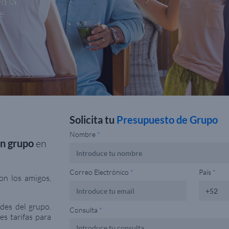
n la
e
Solicita tu
Presupuesto de Grupo
Nombre
*
en grupo
en
Correo Electrónico
*
País
*
con los amigos,
des del grupo.
Consulta
*
es tarifas para