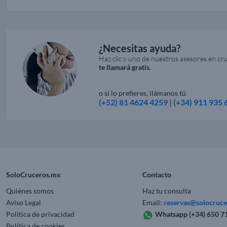
¿Necesitas ayuda?
Haz clic y uno de nuestros asesores en cr
te llamará gratis.
o si lo prefieres, llámanos tú
(+52) 81 4624 4259
|
(+34) 911 935 
SoloCruceros.mx
Contacto
Quiénes somos
Haz tu consulta
Aviso Legal
Email:
reservas@solocruc
Política de privacidad
Whatsapp
(+34) 650 7
Política de cookies