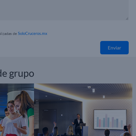
alizadas de
SoloCruceros.mx
Enviar
 de grupo