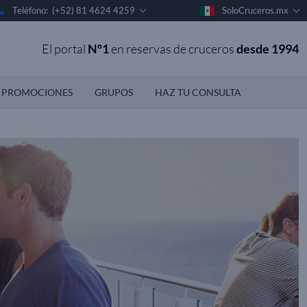
Teléfono: (+52) 81 4624 4259
SoloCruceros.mx
El portal
Nº1
en reservas de cruceros
desde 1994
PROMOCIONES
GRUPOS
HAZ TU CONSULTA