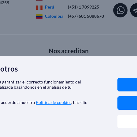
 4259
Perú
(+51) 1 7099225
Colombia
(+57) 601 5088670
Nos acreditan
sotros
ra garantizar el correcto funcionamiento del
alizada basándonos en el análisis de tu
e acuerdo a nuestra
Política de cookies
, haz clic
SoloCruceros.mx - Agencia de viajes online con número de autorizaci
Marca registrada de Aethalia Viajes y Cruceros S.L. C.I.F. B60