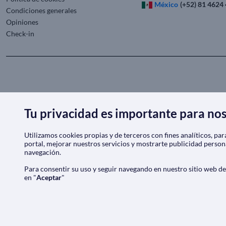
México
(+52) 81 4624
Condiciones generales
Opiniones
Check-in
Tu privacidad es importante para no
Utilizamos cookies propias y de terceros con fines analíticos, pa
portal, mejorar nuestros servicios y mostrarte publicidad person
navegación.
Para consentir su uso y seguir navegando en nuestro sitio web d
en "
Aceptar
"