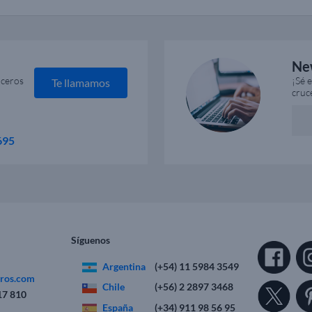
Ne
uceros
¡Sé 
Te llamamos
cruc
695
Síguenos
Argentina
(+54) 11 5984 3549
eros.com
Chile
(+56) 2 2897 3468
17 810
España
(+34) 911 98 56 95