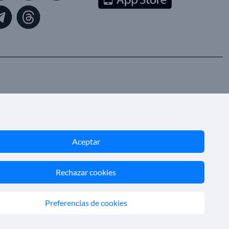
Aceptar
Rechazar cookies
Preferencias de cookies
ón GC 001818
© 2026 SoloCruceros.mx
418605
Reservados todos los derechos.