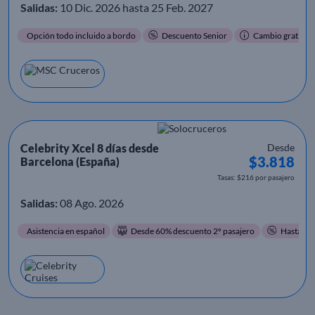
Salidas:
10 Dic. 2026 hasta 25 Feb. 2027
Opción todo incluido a bordo
Descuento Senior
Cambio gratis
Celebrity Xcel 8 días desde
Desde
$3.818
Barcelona (España)
Tasas: $216 por pasajero
Salidas:
08 Ago. 2026
Asistencia en español
Desde 60% descuento 2º pasajero
Hasta 60