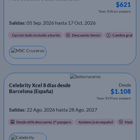
$621
Tasas: $18 por pasajero
Salidas:
05 Sep. 2026 hasta 17 Oct. 2026
Opción todo incluido a bordo
Descuento Senior
Cambio gratis
Celebrity Xcel 8 días desde
Desde
$1.108
Barcelona (España)
Tasas: $159 por pasajero
Salidas:
22 Ago. 2026 hasta 28 Ago. 2027
Desde 60% descuento 2º pasajero
Asistencia en español
Hasta 60