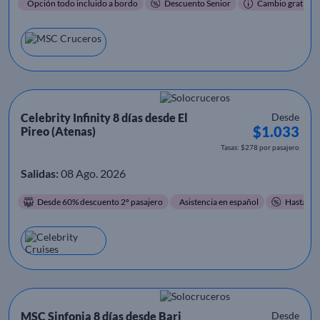
Opción todo incluido a bordo
Descuento Senior
Cambio gratis
Celebrity Infinity 8 días desde El
Desde
$1.033
Pireo (Atenas)
Tasas: $278 por pasajero
Salidas:
08 Ago. 2026
Desde 60% descuento 2º pasajero
Asistencia en español
Hasta 60
MSC Sinfonia 8 días desde Bari
Desde