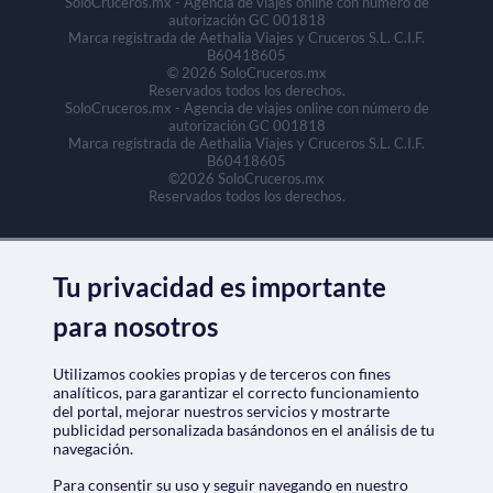
SoloCruceros.mx - Agencia de viajes online con número de
autorización GC 001818
Marca registrada de Aethalia Viajes y Cruceros S.L. C.I.F.
B60418605
© 2026 SoloCruceros.mx
Reservados todos los derechos.
SoloCruceros.mx - Agencia de viajes online con número de
autorización GC 001818
Marca registrada de Aethalia Viajes y Cruceros S.L. C.I.F.
B60418605
©2026 SoloCruceros.mx
Reservados todos los derechos.
Tu privacidad es importante
para nosotros
Utilizamos cookies propias y de terceros con fines
analíticos, para garantizar el correcto funcionamiento
del portal, mejorar nuestros servicios y mostrarte
publicidad personalizada basándonos en el análisis de tu
navegación.
Para consentir su uso y seguir navegando en nuestro