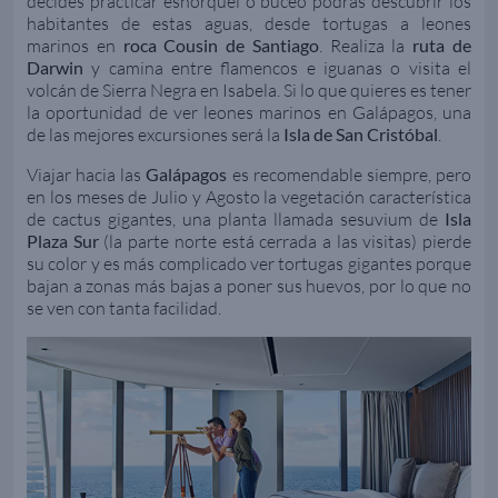
decides practicar esnórquel o buceo podrás descubrir los
habitantes de estas aguas, desde tortugas a leones
marinos en
roca Cousin de Santiago
. Realiza la
ruta de
Darwin
y camina entre flamencos e iguanas o visita el
volcán de Sierra Negra en Isabela. Si lo que quieres es tener
la oportunidad de ver leones marinos en Galápagos, una
de las mejores excursiones será la
Isla de San Cristóbal
.
Viajar hacia las
Galápagos
es recomendable siempre, pero
en los meses de Julio y Agosto la vegetación característica
de cactus gigantes, una planta llamada sesuvium de
Isla
Plaza Sur
(la parte norte está cerrada a las visitas) pierde
su color y es más complicado ver tortugas gigantes porque
bajan a zonas más bajas a poner sus huevos, por lo que no
se ven con tanta facilidad.