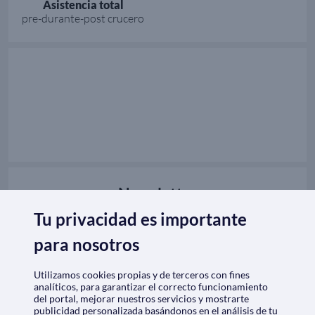
Asistencia total
pre-durante-post crucero
Newsletter
¡Sé el primero en enterarte de nuestras ofertas
Tu privacidad es importante
y promociones de cruceros! Suscríbete a nuestro
boletín de ofertas.
para nosotros
Suscribirse
Introduce tu email
Utilizamos cookies propias y de terceros con fines
analíticos, para garantizar el correcto funcionamiento
del portal, mejorar nuestros servicios y mostrarte
¡Síguenos!
publicidad personalizada basándonos en el análisis de tu