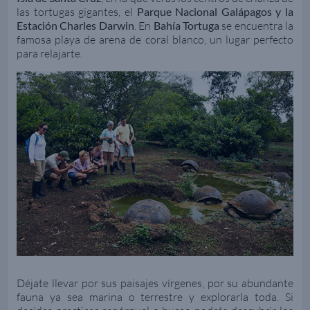
las tortugas gigantes, el
Parque Nacional Galápagos y la
Estación Charles Darwin
. En
Bahía Tortuga
se encuentra la
famosa playa de arena de coral blanco, un lugar perfecto
para relajarte.
Déjate llevar por sus paisajes vírgenes, por su abundante
fauna ya sea marina o terrestre y explorarla toda. Si