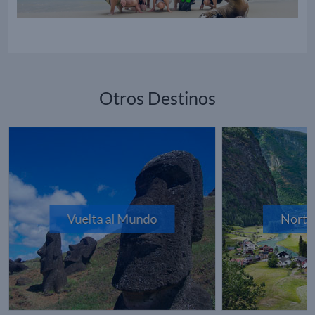
Otros Destinos
Vuelta al Mundo
Norte