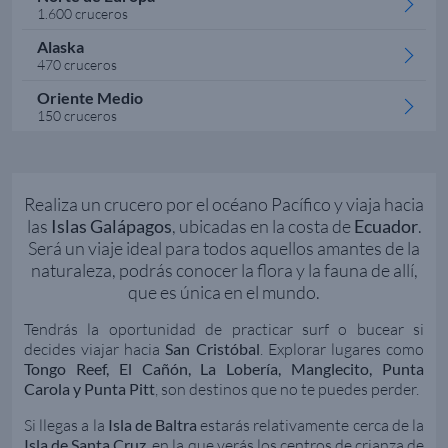
1.600 cruceros
Alaska
470 cruceros
Oriente Medio
150 cruceros
Realiza un crucero por el océano Pacífico y viaja hacia
las
Islas Galápagos
, ubicadas en la costa de
Ecuador
.
Será un viaje ideal para todos aquellos amantes de la
naturaleza, podrás conocer la flora y la fauna de allí,
que es única en el mundo.
Tendrás la oportunidad de practicar surf o bucear si
decides viajar hacia
San Cristóbal
. Explorar lugares como
Tongo Reef, El Cañón, La Lobería, Manglecito, Punta
Carola y Punta Pitt
, son destinos que no te puedes perder.
Si llegas a la
Isla de Baltra
estarás relativamente cerca de la
Isla de Santa Cruz
, en la que verás los centros de crianza de