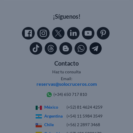
¡Síguenos!
Contacto
Haz tu consulta
Email:
reservas@solocruceros.com
(+34) 650 717 810
México
(+52) 81 4624 4259
Argentina
(+54) 11 5984 3549
Chile
(+56) 2 2897 3468