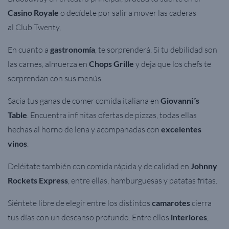
Casino Royale
o decídete por salir a mover las caderas
al
Club Twenty,
En cuanto a
gastronomía
, te sorprenderá. Si tu debilidad son
las carnes, almuerza en
Chops Grille
y deja que los chefs te
sorprendan con sus menús.
Sacia tus ganas de comer comida italiana en
Giovanni´s
Table
. Encuentra infinitas ofertas de pizzas, t
odas ellas
hechas al horno de leña y acompañadas con
excelentes
vinos
.
Deléitate también con comida rápida y de calidad en
Johnny
Rockets Express
, entre ellas, hamburguesas y patatas fritas.
Siéntete libre de elegir entre los distintos
camarotes
cierra
tus días con un descanso profundo.
Entre ellos
interiores
,