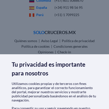
Colombia
(+57) 601 5088670
España
(+34) 911 98 56 95
Perú
(+51) 1 7099225
SOLO
CRUCEROS.MX
Quiénes somos
|
Aviso Legal
|
Política de privacidad
Política de cookies
|
Condiciones generales
Opiniones
|
Check-in
Descarga nuestra app
Tu privacidad es importante
para nosotros
Utilizamos cookies propias y de terceros con fines
analíticos, para garantizar el correcto funcionamiento
del portal, mejorar nuestros servicios y mostrarte
Nos acreditan
publicidad personalizada basándonos en el análisis de tu
navegación.
Para consentir su uso y seguir navegando en nuestro