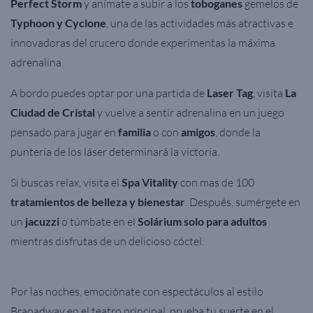
Perfect Storm
y anímate a subir a los
toboganes
gemelos de
Typhoon y Cyclone
, una de las actividades más atractivas e
innovadoras del crucero donde experimentas la máxima
adrenalina.
A bordo puedes optar por una partida de
Laser Tag
, visita
La
Ciudad de Cristal
y vuelve a sentir adrenalina en un juego
pensado para jugar en
familia
o con
amigos
, donde la
puntería de los láser determinará la victoria.
Si buscas relax, visita el
Spa Vitality
con mas de 100
tratamientos de belleza y bienestar
. Después, sumérgete en
un
jacuzzi
o túmbate en el
Solárium solo para adultos
mientras disfrutas de un delicioso cóctel.
Por las noches, emociónate con
espectáculos al estilo
Braoadway
en el
teatro principal
, prueba tu suerte en el