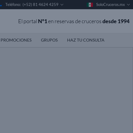
Teléfono: (+52) 81 4624 4259
SoloCruceros.mx
El portal
Nº1
en reservas de cruceros
desde 1994
PROMOCIONES
GRUPOS
HAZ TU CONSULTA