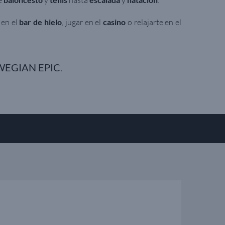
e
y
hasta
y
.
 en el
bar de hielo
, jugar en el
casino
o relajarte en el
EGIAN EPIC
.