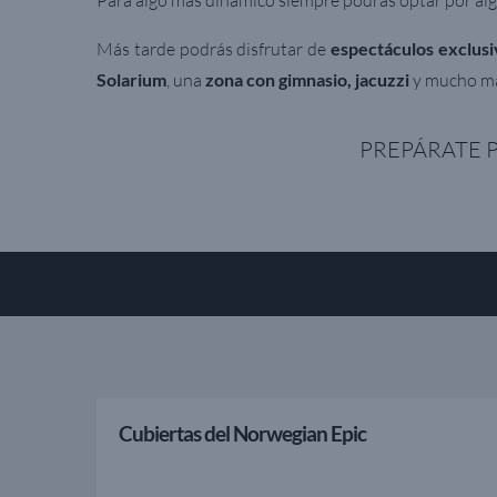
Para algo más dinámico siempre podrás optar por alg
Más tarde podrás disfrutar de
espectáculos exclus
Solarium
,
una
zona con gimnasio, jacuzzi
y mucho m
PREPÁRATE P
Cubiertas del Norwegian Epic