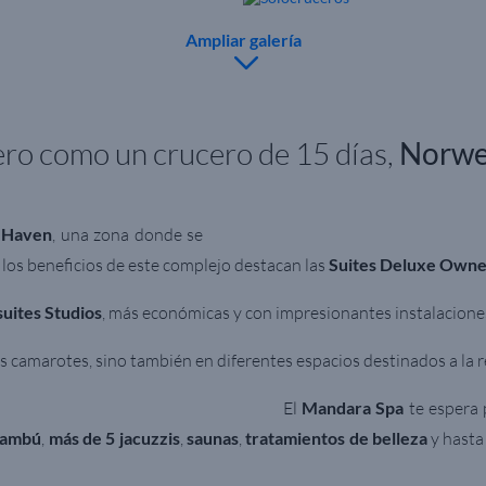
Ampliar galería
ero como un crucero de 15 días,
Norweg
 Haven
, una zona donde se
 los beneficios de este complejo destacan las
Suites Deluxe Owne
suites Studios
, más económicas y con impresionantes instalacione
s camarotes, sino también en diferentes espacios destinados a la r
El
Mandara Spa
te espera 
bambú
,
más de 5 jacuzzis
,
saunas
,
tratamientos de belleza
y hasta