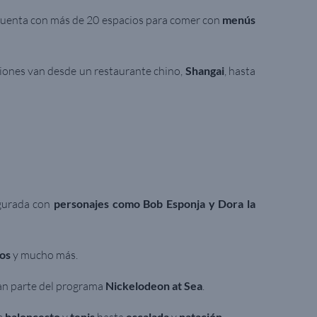
 cuenta con más de 20 espacios para comer con
menús
ciones van desde un restaurante chino,
Shangai
, hasta
gurada con
personajes como Bob Esponja y Dora la
vos
y mucho más.
an parte del programa
Nickelodeon at Sea
.
baloncesto
tenis
escalada
natación