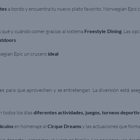
tes
a bordo y encuentra tu nuevo plato favorito. Norwegian Epic
es qué y cuándo comer gracias al sistema
Freestyle Dining
. Las op
utdoors
.
egian Epic un crucero
ideal
es para que aprovechen y se entretengan. La diversión está ase
 todos los días
diferentes actividades, juegos, torneos deporti
áculos
en homenaje al
Cirque Dreams
y las actuaciones que form