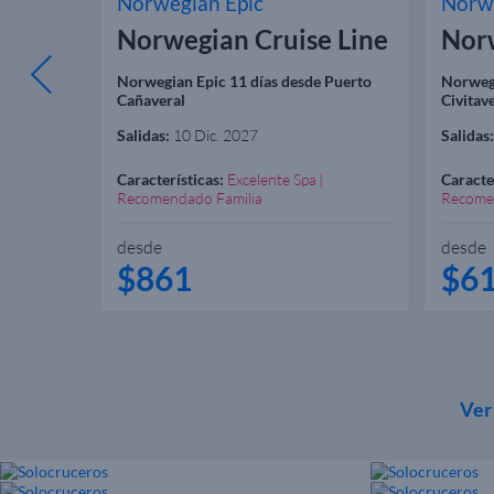
Norwegian Epic
Norwe
 Line
Norwegian Cruise Line
Norw
Puerto
Norwegian Epic 11 días desde Puerto
Norwegi
Cañaveral
Civitav
 Mar. 2027
Salidas:
10 Dic. 2027
Salidas:
Características:
Excelente Spa
Caracte
Recomendado Familia
Recome
desde
desde
$861
$6
Ver