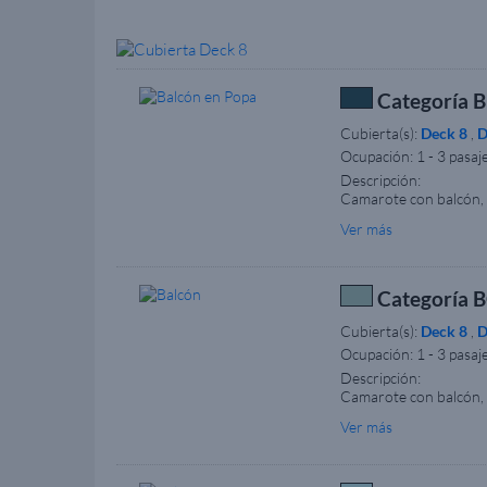
Categoría B
Cubierta(s):
Deck 8
,
D
Ocupación:
1 - 3 pasaj
Descripción:
Camarote con balcón, v
Tamaño aproximado del 
Ver más
pueden variar respecto
Categoría B
Cubierta(s):
Deck 8
,
D
Ocupación:
1 - 3 pasaj
Descripción:
Camarote con balcón, v
Tamaño aproximado del
Ver más
especiales y están ide
acreditativa que justi
naviera. Nota: Dentro 