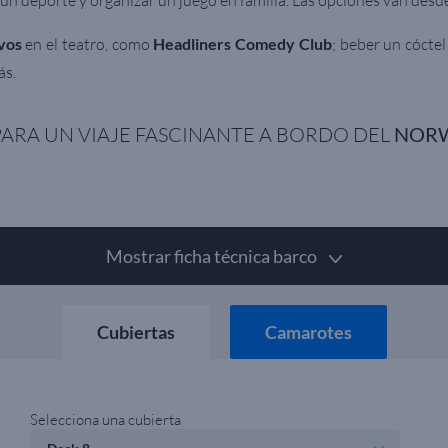
ún deporte y organizar un juego en familia. Las opciones van desd
ivos
en el teatro, como
Headliners Comedy Club
; beber un cóctel
ás.
ARA UN VIAJE FASCINANTE A BORDO DEL
NORW
Mostrar ficha técnica barco
Cubiertas
Camarotes
Selecciona una cubierta