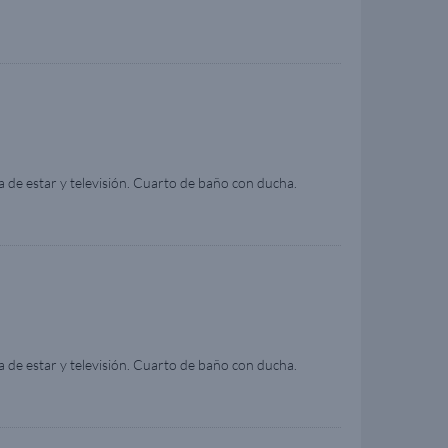
 de estar y televisión. Cuarto de baño con ducha.
 de camarote, el tamaño, la disposición y los muebles
 de estar y televisión. Cuarto de baño con ducha.
rotes adaptados para pasajeros con necesidades
seleccionar la categoría. Se requiere documentación
o de necesidades especiales facilitado por la compañía
pueden variar respecto a las imágenes. La imagen se