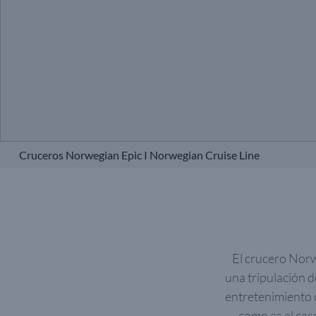
Cruceros Norwegian Epic I Norwegian Cruise Line
El crucero Norw
una tripulación d
entretenimiento 
como es el cas