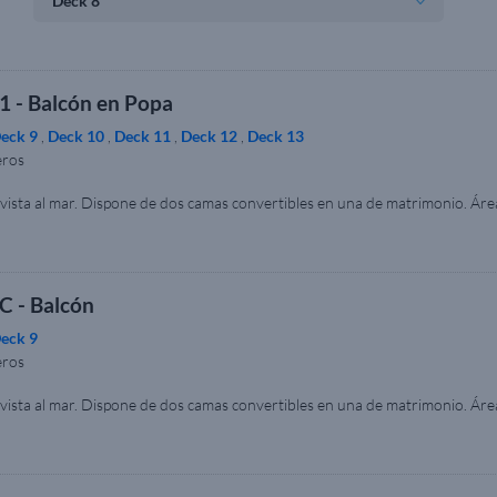
1 - Balcón en Popa
eck 9
,
Deck 10
,
Deck 11
,
Deck 12
,
Deck 13
eros
ista al mar. Dispone de dos camas convertibles en una de matrimonio. Área
camarote: 19 -28 m² y balcón 5 – 7 m². Nota: Dentro de la misma categoría
 a las imágenes. La imagen se muestra únicamente con fines ilustrativos.
C - Balcón
eck 9
eros
ista al mar. Dispone de dos camas convertibles en una de matrimonio. Área
 camarote: 17 - 33 m² y balcón 3 – 10 m². Esta categoría cuenta con cama
ntificados con el símbolo de silla de ruedas. Comprueba la disponibilidad al 
fique el uso de este tipo de camarotes, además de cumplimentar un formulari
de la misma categoría de camarote, el tamaño, la disposición y los muebles 