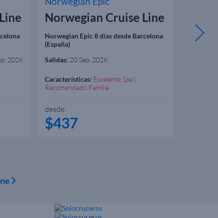
Norwegian Epic
Norweg
Line
Norwegian Cruise Line
Norwe
rcelona
Norwegian Epic 8 días desde Barcelona
Norwegian
(España)
Civitavec
ep. 2026
Salidas:
20 Sep. 2026
Salidas:
27
Características:
Excelente Spa
Caracterís
Recomendado Familia
Recomend
desde
desde
$437
$46
ine