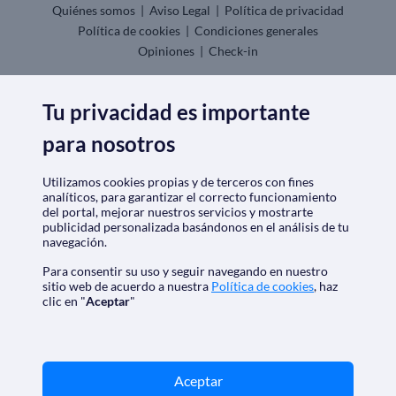
Quiénes somos
|
Aviso Legal
|
Política de privacidad
Política de cookies
|
Condiciones generales
Opiniones
|
Check-in
Descarga nuestra app
Tu privacidad es importante
para nosotros
Utilizamos cookies propias y de terceros con fines
analíticos, para garantizar el correcto funcionamiento
Nos acreditan
del portal, mejorar nuestros servicios y mostrarte
publicidad personalizada basándonos en el análisis de tu
navegación.
Para consentir su uso y seguir navegando en nuestro
sitio web de acuerdo a nuestra
Política de cookies
, haz
clic en "
Aceptar
"
SoloCruceros.mx - Agencia de viajes online con número de
Aceptar
autorización GC 001818