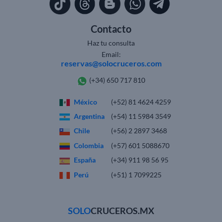
Contacto
Haz tu consulta
Email:
reservas@solocruceros.com
(+34) 650 717 810
México
(+52) 81 4624 4259
Argentina
(+54) 11 5984 3549
Chile
(+56) 2 2897 3468
Colombia
(+57) 601 5088670
España
(+34) 911 98 56 95
Perú
(+51) 1 7099225
SOLO
CRUCEROS.MX