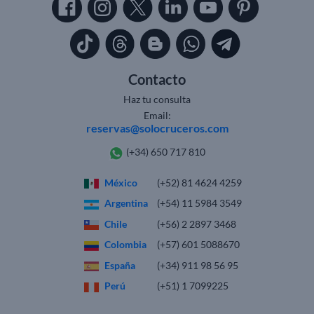
Contacto
Haz tu consulta
Email:
reservas@solocruceros.com
(+34) 650 717 810
México
(+52) 81 4624 4259
Argentina
(+54) 11 5984 3549
Chile
(+56) 2 2897 3468
Colombia
(+57) 601 5088670
España
(+34) 911 98 56 95
Perú
(+51) 1 7099225