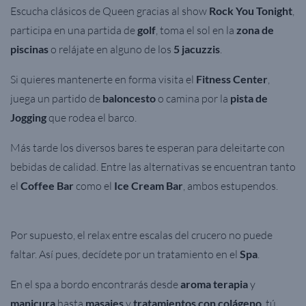
Escucha clásicos de Queen gracias al show
Rock You Tonight
,
participa en una partida de
golf
, toma el sol en la
zona de
piscinas
o relájate en alguno de los
5 jacuzzis
.
Si quieres mantenerte en forma visita el
Fitness Center
,
juega un partido de
baloncesto
o camina por la
pista de
Jogging
que rodea el barco.
Más tarde los diversos bares te esperan para deleitarte con
bebidas de calidad. Entre las alternativas se encuentran tanto
el
Coffee Bar
como el
Ice Cream Bar
, ambos
estupendos.
Por supuesto, el relax entre escalas del crucero no puede
faltar. Así pues, decídete por un tratamiento en el
Spa
.
En el spa a bordo encontrarás desde
aroma terapia
y
manicura
hasta
masajes
y
tratamientos con colágeno
, tú