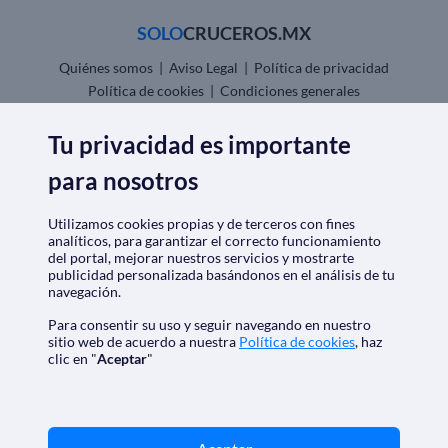
SOLO
CRUCEROS.MX
Quiénes somos
|
Aviso Legal
|
Política de privacidad
Política de cookies
|
Condiciones generales
Opiniones
|
Check-in
Tu privacidad es importante
Descarga nuestra app
para nosotros
Utilizamos cookies propias y de terceros con fines
analíticos, para garantizar el correcto funcionamiento
del portal, mejorar nuestros servicios y mostrarte
publicidad personalizada basándonos en el análisis de tu
Nos acreditan
navegación.
Para consentir su uso y seguir navegando en nuestro
sitio web de acuerdo a nuestra
Política de cookies
, haz
clic en "
Aceptar
"