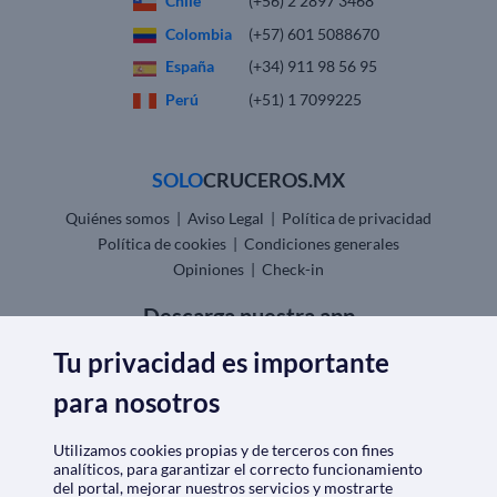
Chile
(+56) 2 2897 3468
Colombia
(+57) 601 5088670
España
(+34) 911 98 56 95
Perú
(+51) 1 7099225
SOLO
CRUCEROS.MX
Quiénes somos
|
Aviso Legal
|
Política de privacidad
Política de cookies
|
Condiciones generales
Opiniones
|
Check-in
Descarga nuestra app
Tu privacidad es importante
para nosotros
Utilizamos cookies propias y de terceros con fines
Nos acreditan
analíticos, para garantizar el correcto funcionamiento
del portal, mejorar nuestros servicios y mostrarte