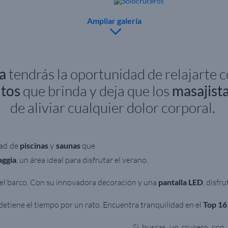
Ampliar galería
a
tendrás la oportunidad de relajarte
ntos
que brinda y deja que los
masajist
de aliviar cualquier dolor corporal.
dad de
piscinas
y
saunas
que
aggia
, un área ideal para disfrutar el verano.
 del barco. Con su innovadora decoración y una
pantalla LED
, disfr
detiene el tiempo por un rato. Encuentra tranquilidad en el
Top 16
Si buscas un crucero con