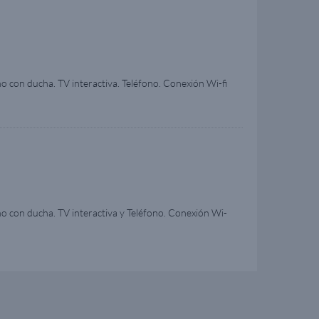
ño con ducha. TV interactiva. Teléfono. Conexión Wi-fi
 m². Nota: Dentro de la misma categoría de camarote,
a únicamente con fines ilustrativos.
ño con ducha. TV interactiva y Teléfono. Conexión Wi-
16 m². Nota: Dentro de la misma categoría de
n se muestra únicamente con fines ilustrativos.