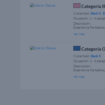
Categoría IR
Cubierta(s):
Deck 5
,
D
Ocupación:
1 - 4 pasaj
Descripción:
Experiencia Fantástica
(coste adicional). Min
Ver más
el tamaño, la disposic
Categoría O
Cubierta(s):
Deck 5
Ocupación:
1 - 4 pasaj
Descripción:
Experiencia Fantástica
fi (coste adicional). 
Ver más
camarote, el tamaño, l