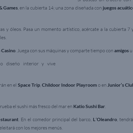
 & Games
, en la cubierta 14; una zona diseñada con
juegos acuátic
ras y óleos.
Pasa un momento artístico, acércate a la cubierta 7 
les.
 Casino
. Juega con sus máquinas y comparte tiempo con
amigos
u 
o diseño interior y vive
arán en el
Space Trip
,
Childoor Indoor Playroom
o en
Junior’s Clu
rueba el sushi más fresco del mar en
Katio Sushi Bar
.
staurant
. En el comedor principal del barco,
L´Oleandro
, tendr
 deleitará con los mejores menús.