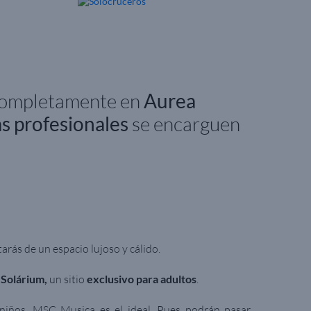
 completamente en
Aurea
as profesionales
se encarguen
utarás de un espacio lujoso y cálido.
 Solárium,
un sitio
exclusivo para adultos
.
 niños, MSC Musica es el ideal. Pues podrán pasar