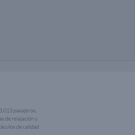
3.013 pasajeros,
s de relajación y
táculos de calidad
.