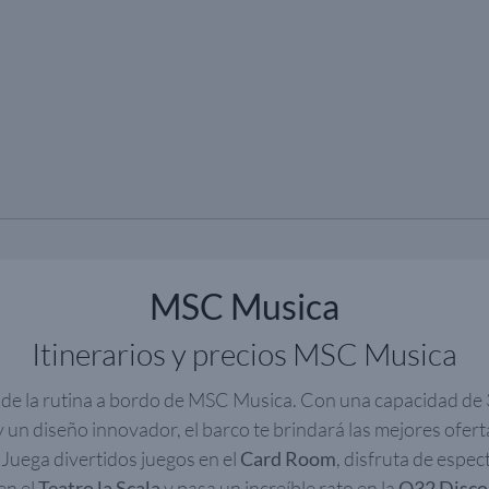
MSC Musica
Itinerarios y precios MSC Musica
 de la rutina a bordo de MSC Musica. Con una capacidad de 
y un diseño innovador, el barco te brindará las mejores oferta
Juega divertidos juegos en el
Card Room
, disfruta de espec
en el
Teatro la Scala
y pasa un increíble rato en la
Q32 Disco