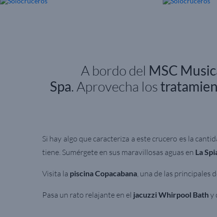
A bordo d
e
l
MSC Music
Spa
.
Aprovecha los
tratamie
Si hay algo que caracteriza a este crucero es la canti
tiene. Sumérgete en sus maravillosas aguas en
La Spi
V
isita la
piscina Copacabana
, una de las principales
Pasa un rato relajante en el
jacuzzi Whirpool Bath
y 