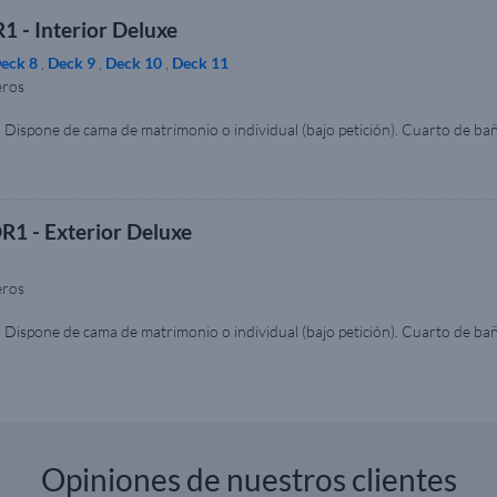
1 - Interior Deluxe
eck 8
,
Deck 9
,
Deck 10
,
Deck 11
eros
. Dispone de cama de matrimonio o individual (bajo petición). Cuarto de ba
ibar y caja fuerte. Aire acondicionado. Tamaño aproximado del camarote: 14
ión y los muebles pueden variar respecto a las imágenes. La imagen se muestr
R1 - Exterior Deluxe
eros
. Dispone de cama de matrimonio o individual (bajo petición). Cuarto de ba
Minibar y caja fuerte. Aire acondicionado. Tamaño aproximado del camarote: 
a disposición y los muebles pueden variar respecto a las imágenes. La image
Opiniones de nuestros clientes