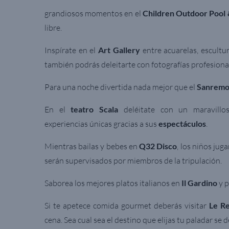
grandiosos momentos en el
Children Outdoor Pool
libre.
Inspírate en el
Art Gallery
entre acuarelas, escultu
también podrás deleitarte con fotografías profesiona
Para una noche divertida nada mejor que el
Sanremo
En el
teatro Scala
deléitate con un maravillos
experiencias únicas gracias a sus
espectáculos
.
Mientras bailas y bebes en
Q32 Disco
, los niños jug
serán supervisados por miembros de la tripulación.
Saborea los mejores platos italianos en
Il Gardino
y p
Si te apetece comida gourmet deberás visitar
Le Re
cena.
Sea cual sea el destino que elijas tu paladar se