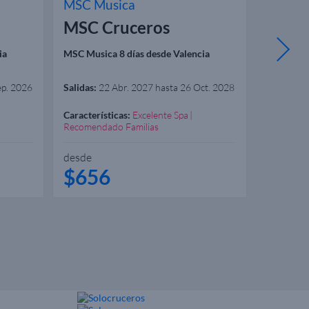
MSC Musica
MSC M
MSC Cruceros
MSC 
ia
MSC Musica 8 días desde Valencia
MSC Music
ep. 2026
Salidas:
22 Abr. 2027 hasta 26 Oct. 2028
Salidas:
18
Características:
Excelente Spa
Caracterís
Recomendado Familias
Recomend
desde
desde
$656
$83