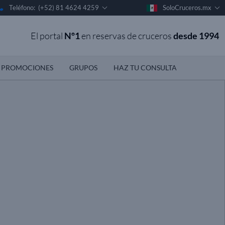
Teléfono: (+52) 81 4624 4259
SoloCruceros.mx
El portal
Nº1
en reservas de cruceros
desde 1994
PROMOCIONES
GRUPOS
HAZ TU CONSULTA