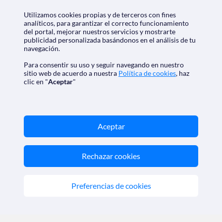
Utilizamos cookies propias y de terceros con fines
analíticos, para garantizar el correcto funcionamiento
Nos acreditan
del portal, mejorar nuestros servicios y mostrarte
publicidad personalizada basándonos en el análisis de tu
navegación.
Para consentir su uso y seguir navegando en nuestro
sitio web de acuerdo a nuestra
Política de cookies
, haz
clic en "
Aceptar
"
SoloCruceros.mx - Agencia de viajes online con número de
Aceptar
autorización GC 001818
Marca registrada de Aethalia Viajes y Cruceros S.L. C.I.F.
B60418605
© 2026 SoloCruceros.mx
Rechazar cookies
Reservados todos los derechos.
SoloCruceros.mx - Agencia de viajes online con número de
autorización GC 001818
Preferencias de cookies
Marca registrada de Aethalia Viajes y Cruceros S.L. C.I.F.
B60418605
©2026 SoloCruceros.mx
Reservados todos los derechos.