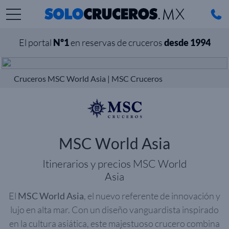
El portal
Nº1
en reservas de cruceros
desde 1994
Cruceros MSC World Asia | MSC Cruceros
MSC World Asia
Itinerarios y precios MSC World
Asia
El
MSC World Asia
, el nuevo referente de innovación y
lujo en alta mar. Con un diseño vanguardista inspirado
en la cultura asiática, este majestuoso crucero combina