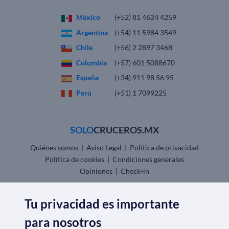
México
(+52) 81 4624 4259
Argentina
(+54) 11 5984 3549
Chile
(+56) 2 2897 3468
Colombia
(+57) 601 5088670
España
(+34) 911 98 56 95
Perú
(+51) 1 7099225
SOLO
CRUCEROS.MX
Quiénes somos
|
Aviso Legal
|
Política de privacidad
Política de cookies
|
Condiciones generales
Opiniones
|
Check-in
Descarga nuestra app
Tu privacidad es importante
para nosotros